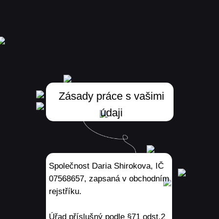
Zásady práce s vašimi
údaji
Společnost Daria Shirokova, IČ
07568657, zapsaná v obchodním
rejstříku.
Úřad příslušný podle §71 odst.2